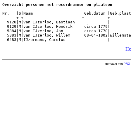
Overzicht personen met recordnummer en plaatsen        
Nr.   |S|Naam                     |Geb.datum |Geb.plaat
------+-+-------------------------+----------+---------
  9128|M|van IJzerloo, Bastiaan   |          |         
  9129|M|van IJzerloo, Hendrik    |circa 1779|         
  5884|M|van IJzerloo, Jan        |circa 1770|         
  5883|M|van IJzerloo, Willem     |08-04-1802|Willemsta
  6483|M|IJzermans, Carolus       |          |         
Ho
gemaakt met
PRO-G